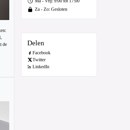
Ma - Vrij: 9:00 tot 17:00
Za - Zo: Gesloten
en:
,
Delen
t de
Facebook
Twitter
LinkedIn