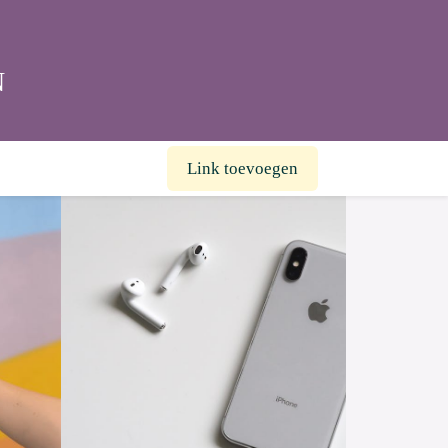
N
Link toevoegen
in
De Kracht van de iPhone
d