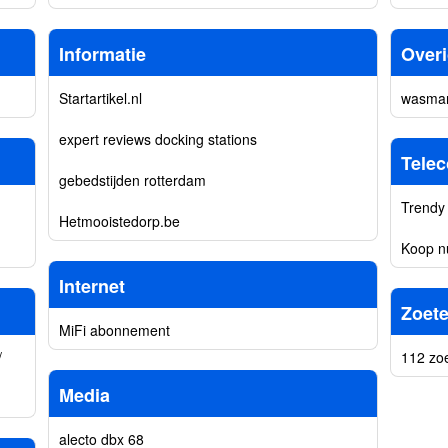
Informatie
Over
Startartikel.nl
wasman
expert reviews docking stations
Tele
gebedstijden rotterdam
Trendy 
Hetmooistedorp.be
Koop n
Internet
Zoet
MiFi abonnement
/
112 zo
Media
alecto dbx 68