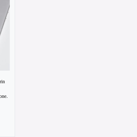
rin
one.