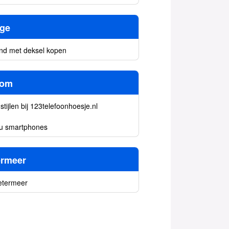
ige
d met deksel kopen
com
stijlen bij 123telefoonhoesje.nl
u smartphones
ermeer
etermeer