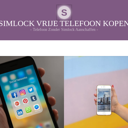
S
SIMLOCK VRIJE TELEFOON KOPE
- Telefoon Zonder Simlock Aanschaffen -
De Iphone: Een
e Ongeëvenaarde Magie
onontbeerlijke gadget 
van de iPhone
onze moderne werel